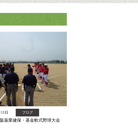
月11日
ブログ
大阪薬業健保・基金軟式野球大会